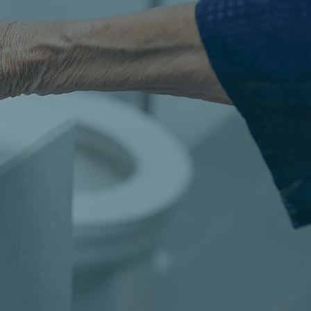
Chaussée de Malines, 455 (bte 1)
1950 Kraainem
+32 2 844 23 15
info@seniodouche.be
s sommes disponibles du
lundi
au
vendredi
h00
à
12h30
et de
13h30
à
18h00
ainsi que le
samedi
de
9h00
à
12h30
.