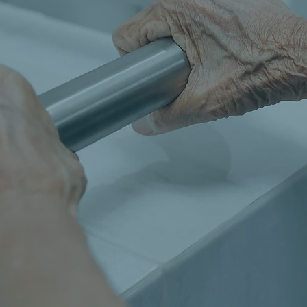
Nou
de
9