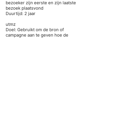
bezoeker zijn eerste en zijn laatste
bezoek plaatsvond
Duurtijd: 2 jaar
utmz
Doel: Gebruikt om de bron of
campagne aan te geven hoe de
gebruiker de site heeft bereikt
Duurtijd: 6 maanden
Beheer van cookies
Beheer van cookies via je browser:
Als je wil vermijden dat bepaalde
cookies op jouw computer
geïnstalleerd worden, dan kan je dat
via de Privacy instellingen van je
browser aangeven. Cookies
verwijderen kan ook via de Privacy
instellingen van je browser.
Beheer van cookies via de website en
de cookie-informatiebanner: